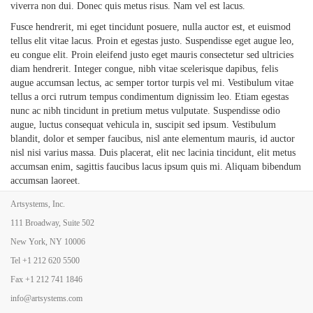
viverra non dui. Donec quis metus risus. Nam vel est lacus.
Fusce hendrerit, mi eget tincidunt posuere, nulla auctor est, et euismod
tellus elit vitae lacus. Proin et egestas justo. Suspendisse eget augue leo,
eu congue elit. Proin eleifend justo eget mauris consectetur sed ultricies
diam hendrerit. Integer congue, nibh vitae scelerisque dapibus, felis
augue accumsan lectus, ac semper tortor turpis vel mi. Vestibulum vitae
tellus a orci rutrum tempus condimentum dignissim leo. Etiam egestas
nunc ac nibh tincidunt in pretium metus vulputate. Suspendisse odio
augue, luctus consequat vehicula in, suscipit sed ipsum. Vestibulum
blandit, dolor et semper faucibus, nisl ante elementum mauris, id auctor
nisl nisi varius massa. Duis placerat, elit nec lacinia tincidunt, elit metus
accumsan enim, sagittis faucibus lacus ipsum quis mi. Aliquam bibendum
accumsan laoreet.
Fusce hendrerit, mi eget tincidunt posuere, magna nulla auctor
est, et
Artsystems, Inc.
euismod tellus elit vitae lacus. Proin et egestas justo. Suspendisse eget
111 Broadway, Suite 502
augue leo, eu congue elit. Proin eleifend justo eget mauris consectetur sed
New York, NY 10006
ultricies diam hendrerit. Integer congue, nibh vitae scelerisque dapibus,
felis augue accumsan lectus, ac semper tortor turpis vel mi. Vestibulum
Tel
+1 212 620 5500
vitae tellus a orci rutrum tempus condimentum dignissim leo. Etiam
Fax
+1 212 741 1846
egestas nunc ac nibh tincidunt in pretium metus vulputate. Suspendisse
info@artsystems.com
odio augue, luctus consequat vehicula in, suscipit sed ipsum. Vestibulum