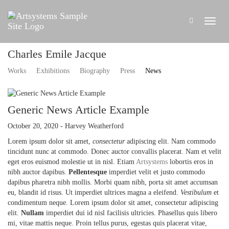
Charles Emile Jacque
Works
Exhibitions
Biography
Press
News
Generic News Article Example
October 20, 2020 - Harvey Weatherford
Lorem ipsum dolor sit amet,
consectetur
adipiscing elit. Nam commodo
tincidunt nunc at commodo. Donec auctor convallis placerat. Nam et velit
eget eros euismod molestie ut in nisl. Etiam
Artsystems
lobortis eros in
nibh auctor dapibus.
Pellentesque
imperdiet velit et justo commodo
dapibus pharetra nibh mollis. Morbi quam nibh, porta sit amet accumsan
eu, blandit id risus. Ut imperdiet ultrices magna a eleifend.
Vestibulum
et
condimentum neque. Lorem ipsum dolor sit amet, consectetur adipiscing
elit.
Nullam
imperdiet dui id nisl facilisis ultricies. Phasellus quis libero
mi, vitae mattis neque. Proin tellus purus, egestas quis placerat vitae,